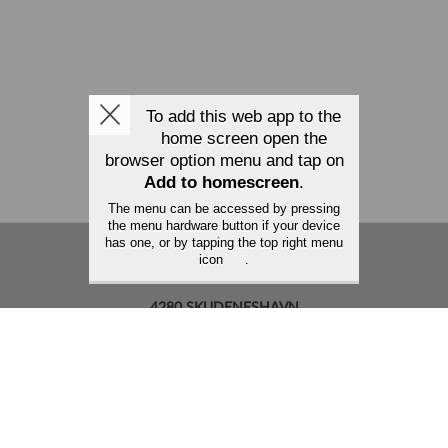
To add this web app to the
home screen open the
browser option menu and tap on
Add to homescreen
.
The menu can be accessed by pressing
the menu hardware button if your device
has one, or by tapping the top right menu
HAVN HOTELL OG RESTAURANT AS
icon
.
TORGET 6
4280 SKUDENESHAVN
E-post: post@havnhotell.no
Organisasjonsnummer: 930 841 412 MVA
Tlf: 453 12 400