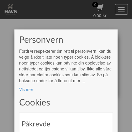
0
0
Toggl
kr
kr
0,00
0,00
Personvern
HANDLEKURV
Fordi vi respekterer din rett til personvern, kan du
Ingen varer i handlekurven
velge å ikke tillate noen typer cookies. Å blokkere
noen typer cookies kan påvirke din opplevelse av
nettstedet og tjenestene vi kan tilby. Ikke alle våre
0,00 Kr
Totalt:
sider har ekstra cookies som kan slås av. Se på
boksene under for å finne ut mer
...
Fortsett å handle
Vis mer
Cookies
Påkrevde