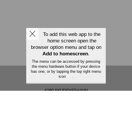
To add this web app to the
home screen open the
browser option menu and tap on
Add to homescreen
.
The menu can be accessed by pressing
the menu hardware button if your device
has one, or by tapping the top right menu
HAVN HOTELL OG RESTAURANT AS
icon
.
TORGET 6
4280 SKUDENESHAVN
E-post: post@havnhotell.no
Organisasjonsnummer: 930 841 412 MVA
Tlf: 453 12 400