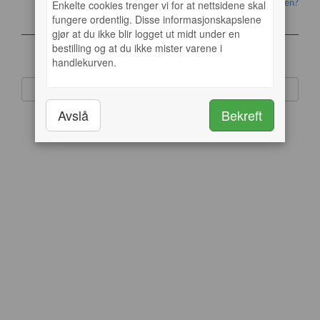
Enkelte cookies trenger vi for at nettsidene skal
Glemt pin-koden?
fungere ordentlig. Disse informasjonskapslene
gjør at du ikke blir logget ut midt under en
bestilling og at du ikke mister varene i
handlekurven.
Har du ingen bruker?
Opprett ny brukerkonto
Avslå
Bekreft