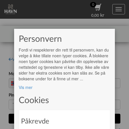
0
0
Toggl
kr
kr
0,00
0,00
Skudefestivalen
Personvern
Fordi vi respekterer din rett til personvern, kan du
velge å ikke tillate noen typer cookies. Å blokkere
Vis alle innloggingsmuligheter
noen typer cookies kan påvirke din opplevelse av
nettstedet og tjenestene vi kan tilby. Ikke alle våre
sider har ekstra cookies som kan slås av. Se på
Mobilnummer:
boksene under for å finne ut mer
...
+47
Vis mer
Pin-kode
Cookies
Logg inn
Påkrevde